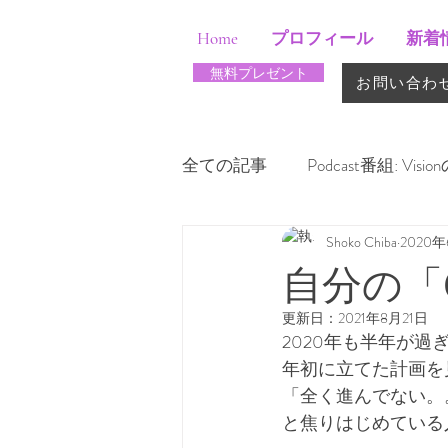
&
Home
プロフィール
新着
無料プレゼント
お問い合わ
全ての記事
Podcast番組: Vis
Shoko Chiba
2020
天命を生きる
自分の「
更新日：
2021年8月21日
2020年も半年が過
年初に立てた計画を
「全く進んでない。
と焦りはじめている