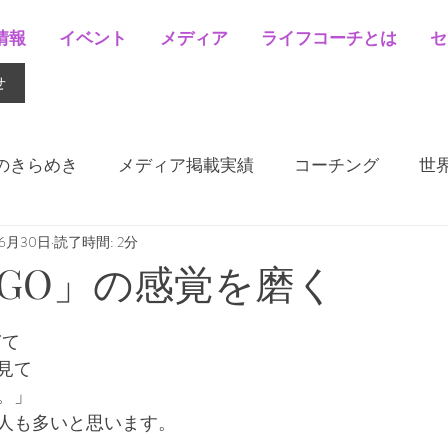
情報
イベント
メディア
ライフコーチとは
セ
せ
ionのきらめき
メディア掲載実績
コーチング
世
年6月30日
読了時間: 2分
GO」の感覚を磨く
ぎて
見て
。」
人も多いと思います。